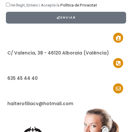
A
He llegit, Entenc i Accepte la
Política de Privacitat
c
ENVIAR
e
p
t
a
P
C/ Valencia, 38 - 46120 Alboraia (València)
o
l
í
635 45 44 40
t
i
c
a
halterofiliacv@hotmail.com
d
e
P
r