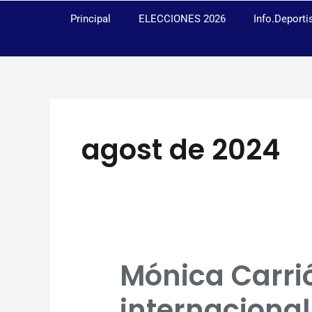
Ir
Principal
ELECCIONES 2026
Info.Deporti
al
contenido
agost de 2024
Mónica Carri
Mónica
Carrió
internaciona
Esteban