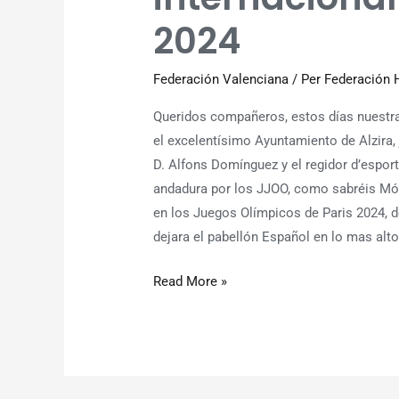
–
2024
Juez
internacional
Federación Valenciana
/ Per
Federación 
–
Olimpiadas
Queridos compañeros, estos días nuestra 
2024
el excelentísimo Ayuntamiento de Alzira, 
D. Alfons Domínguez y el regidor d’esport
andadura por los JJOO, como sabréis Món
en los Juegos Olímpicos de Paris 2024, 
dejara el pabellón Español en lo mas alt
Read More »