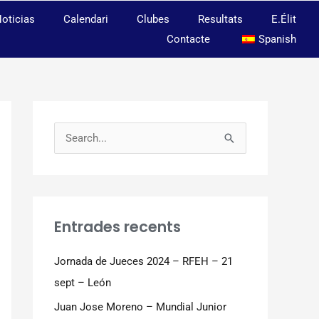
oticias
Calendari
Clubes
Resultats
E.Élit
Contacte
Spanish
C
e
r
c
Entrades recents
a
:
Jornada de Jueces 2024 – RFEH – 21
sept – León
Juan Jose Moreno – Mundial Junior