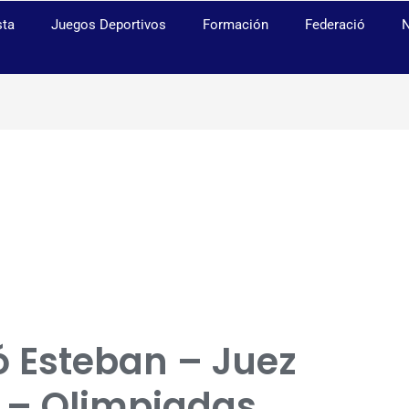
sta
Juegos Deportivos
Formación
Federació
N
ó Esteban – Juez
l – Olimpiadas