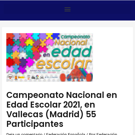
Anar
al
contingut
Campeonato Nacional en
Edad Escolar 2021, en
Vallecas (Madrid) 55
Participantes
Deja un comentario
/
Federación Española
/ Por
Federación