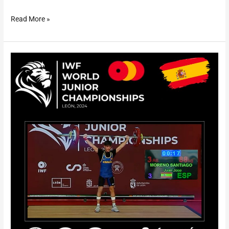
Read More »
Juan
Jose
Moreno
–
Mundial
Junior
2024
–
Leon