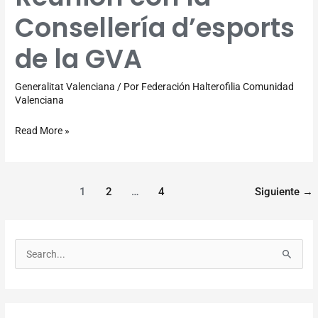
con
Consellería d’esports
la
Consellería
de la GVA
d’esports
de
Generalitat Valenciana
/ Por
Federación Halterofilia Comunidad
la
Valenciana
GVA
Read More »
1
2
…
4
Siguiente
→
B
u
s
c