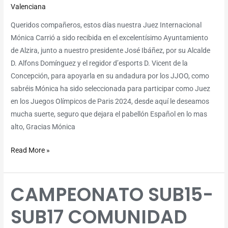
2024
Valenciana
Queridos compañeros, estos días nuestra Juez Internacional
Mónica Carrió a sido recibida en el excelentísimo Ayuntamiento
de Alzira, junto a nuestro presidente José Ibáñez, por su Alcalde
D. Alfons Domínguez y el regidor d’esports D. Vicent de la
Concepción, para apoyarla en su andadura por los JJOO, como
sabréis Mónica ha sido seleccionada para participar como Juez
en los Juegos Olímpicos de Paris 2024, desde aquí le deseamos
mucha suerte, seguro que dejara el pabellón Español en lo mas
alto, Gracias Mónica
Read More »
CAMPEONATO SUB15-
CAMPEONATO
SUB15-
SUB17 COMUNIDAD
SUB17
COMUNIDAD