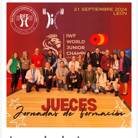
Jornada
de
Jueces
2024
–
RFEH
–
21
sept
–
León