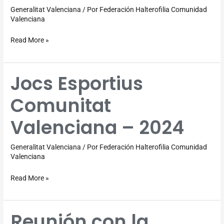
2024
Generalitat Valenciana
/ Por
Federación Halterofilia Comunidad
Valenciana
Read More »
Jocs Esportius
Jocs
Esportius
Comunitat
Comunitat
Valenciana
Valenciana – 2024
–
2024
Generalitat Valenciana
/ Por
Federación Halterofilia Comunidad
Valenciana
Read More »
Reunión con la
Reunión