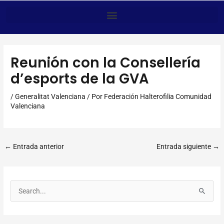
Anar
al
contingut
Reunión con la Consellería
d’esports de la GVA
/
Generalitat Valenciana
/ Por
Federación Halterofilia Comunidad
Valenciana
←
Entrada anterior
Entrada siguiente
→
B
u
s