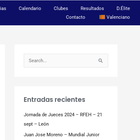
ias
Calendario
Clubes
Resultados
D.Élite
Contacto
Valenciano
B
u
s
c
Entradas recientes
a
r
Jornada de Jueces 2024 – RFEH – 21
p
sept – León
o
Juan Jose Moreno – Mundial Junior
r