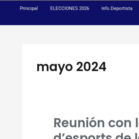
Anar
Principal
ELECCIONES 2026
Info.Deportista
al
contingut
mayo 2024
Reunión con l
Reunión
con
d’esports de 
la