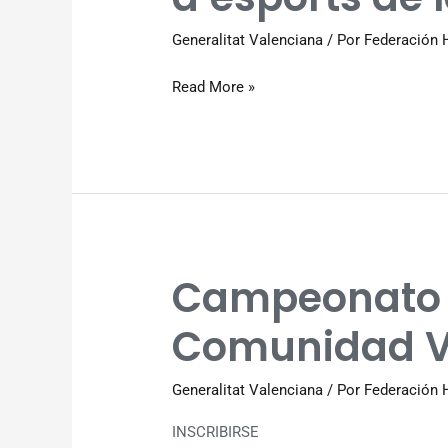
Consellería
Generalitat Valenciana
/ Por
Federación 
d’esports
de
Read More »
la
GVA
Campeonato
Campeonato
ABSOLUTO
Comunidad V
Comunidad
Valenciana
Generalitat Valenciana
/ Por
Federación 
INSCRIBIRSE