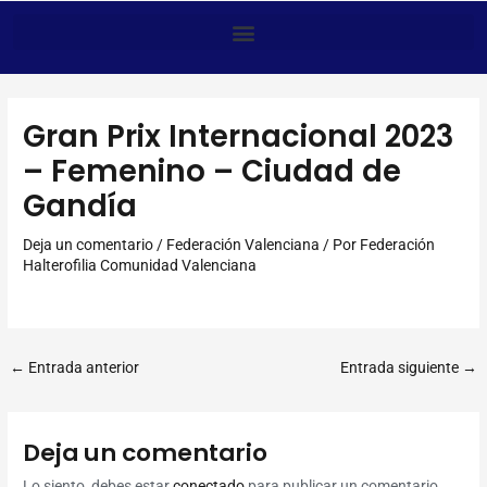
Anar
al
contingut
Gran Prix Internacional 2023
– Femenino – Ciudad de
Gandía
Deja un comentario
/
Federación Valenciana
/ Por
Federación
Halterofilia Comunidad Valenciana
←
Entrada anterior
Entrada siguiente
→
Deja un comentario
Lo siento, debes estar
conectado
para publicar un comentario.